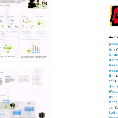
Archiv
prosi
října
(
červn
dubn
březn
prosi
října
(
září
(1
dubn
březn
února
ledna
září
(1
květn