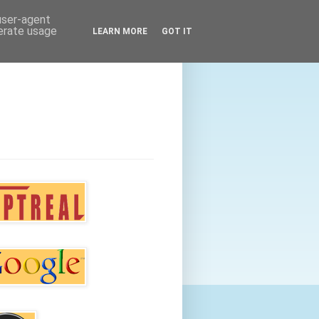
 user-agent
nerate usage
LEARN MORE
GOT IT