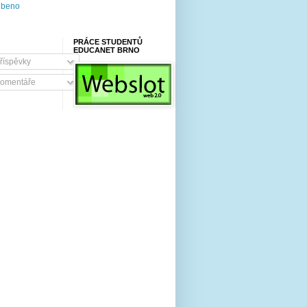
beno
PRÁCE STUDENTŮ
EDUCANET BRNO
říspěvky
omentáře