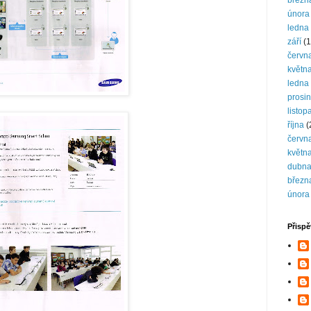
březn
února
ledna
září
(1
červn
květn
ledna
prosi
listop
října
(
červn
květn
dubn
březn
února
Přispě