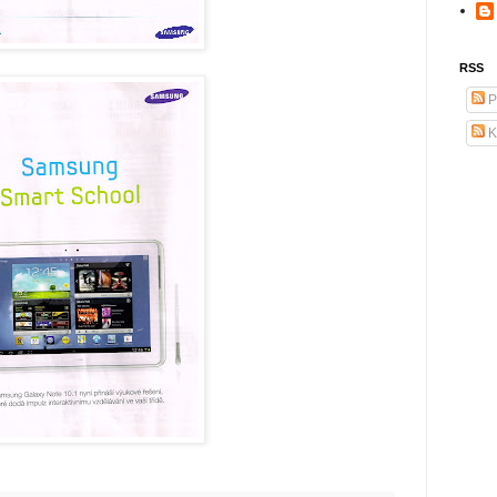
RSS
P
K