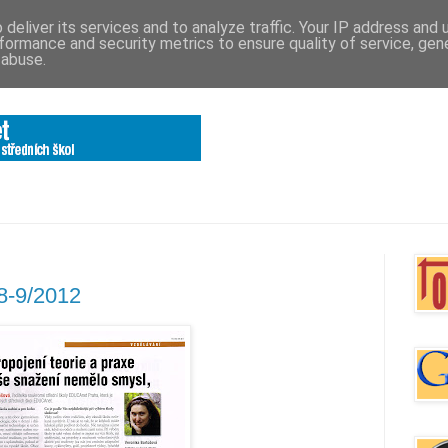
deliver its services and to analyze traffic. Your IP address and
formance and security metrics to ensure quality of service, ge
 abuse.
8-9/2012