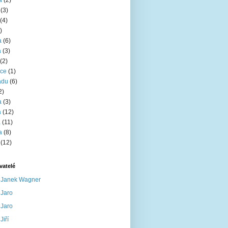
a
(2)
(3)
(4)
)
a
(6)
a
(3)
(2)
nce
(1)
adu
(6)
2)
a
(3)
a
(12)
a
(11)
a
(8)
(12)
vatelé
Janek Wagner
Jaro
Jaro
Jiří