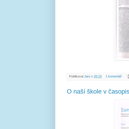
Publikoval
Jaro
v
20:10
1 komentář:
O naší škole v časopi