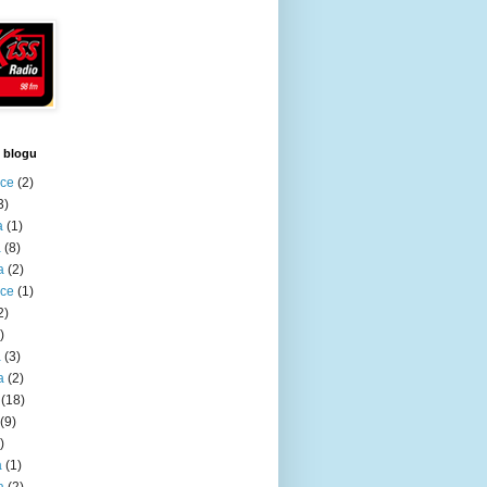
 blogu
nce
(2)
3)
a
(1)
a
(8)
a
(2)
nce
(1)
2)
)
a
(3)
a
(2)
(18)
(9)
)
a
(1)