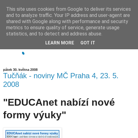
This site uses cookies from Google to deliver its services
and to analyze traffic. Your IP address and user-agent are
shared with Google along with performance and security
metrics to ensure quality of service, generate usage
statistics, and to detect and address abuse.
LEARN MORE
GOT IT
pátek 30. května 2008
Tučňák - noviny MČ Praha 4, 23. 5.
2008
"EDUCAnet nabízí nové
formy výuky"