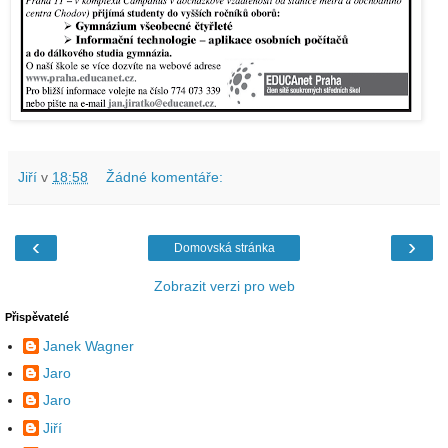
Jiří
v
18:58
Žádné komentáře:
‹
›
Domovská stránka
Zobrazit verzi pro web
Přispěvatelé
Janek Wagner
Jaro
Jaro
Jiří