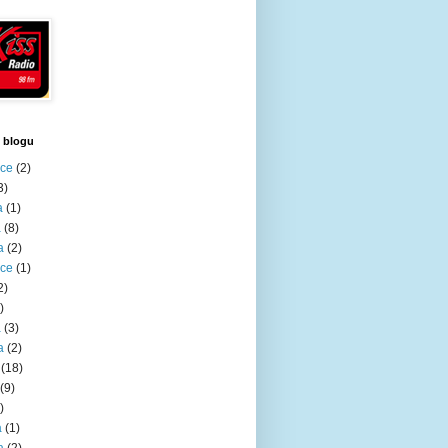
 blogu
nce
(2)
3)
a
(1)
a
(8)
a
(2)
nce
(1)
2)
)
a
(3)
a
(2)
(18)
(9)
)
a
(1)