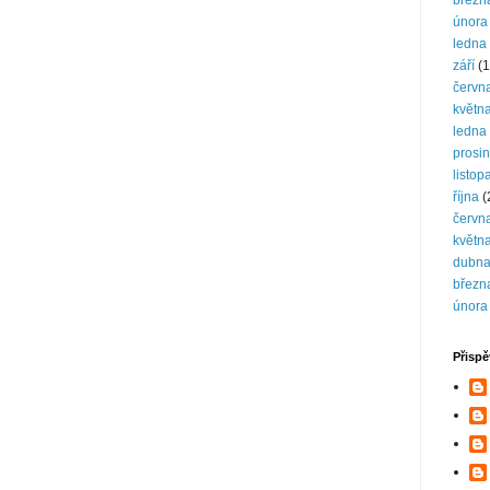
březn
února
ledna
září
(1
červn
květn
ledna
prosi
listop
října
(
červn
květn
dubn
březn
února
Přispě