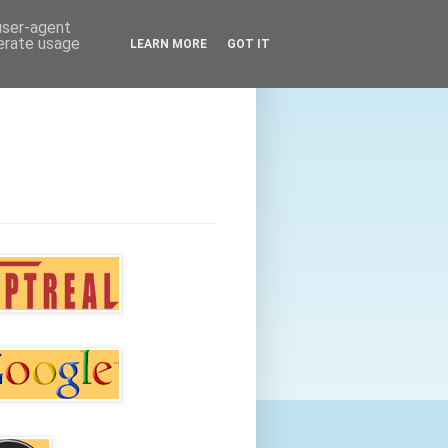
 user-agent
nerate usage
LEARN MORE
GOT IT