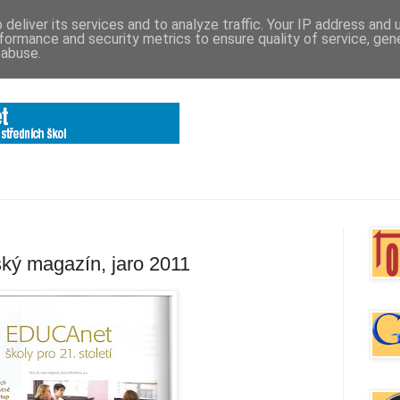
deliver its services and to analyze traffic. Your IP address and
formance and security metrics to ensure quality of service, ge
 abuse.
ský magazín, jaro 2011