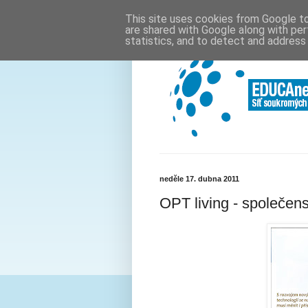
This site uses cookies from Google to 
are shared with Google along with per
statistics, and to detect and address
neděle 17. dubna 2011
OPT living - společen