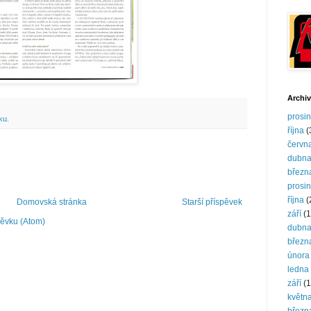
Archiv
prosi
ku.
října
(
červn
dubn
březn
prosi
října
(
Domovská stránka
Starší příspěvek
září
(1
pěvku (Atom)
dubn
březn
února
ledna
září
(1
květn