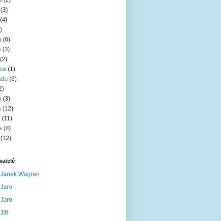
a
(2)
(3)
(4)
)
a
(6)
a
(3)
(2)
nce
(1)
adu
(6)
2)
a
(3)
a
(12)
a
(11)
a
(8)
(12)
vatelé
Janek Wagner
Jaro
Jaro
Jiří