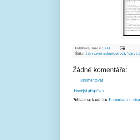
Publikoval
Jaro
v
13:41
Štítky:
Jak rozvoj technologií ovlivňuje výu
Žádné komentáře:
Okomentovat
Novější příspěvek
Přihlásit se k odběru:
Komentáře k přís