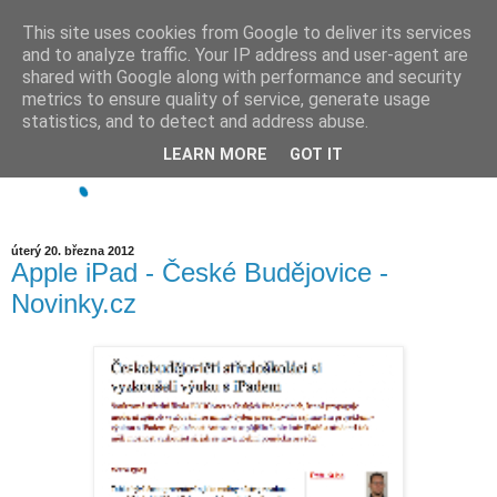
This site uses cookies from Google to deliver its services
and to analyze traffic. Your IP address and user-agent are
shared with Google along with performance and security
metrics to ensure quality of service, generate usage
statistics, and to detect and address abuse.
LEARN MORE
GOT IT
úterý 20. března 2012
Apple iPad - České Budějovice -
Novinky.cz