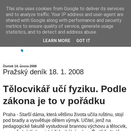
This site uses cookies from Google to deliver its services
and to analyze traffic. Your IP address and user-agent are
shared with Google along with performance and security
metrics to ensure quality of service, generate usage
statistics, and to detect and address abuse.
LEARN MORE
GOT IT
čtvrtek 14. února 2008
Pražský deník 18. 1. 2008
Tělocvikář učí fyziku. Podle
zákona je to v pořádku
Praha - Starší dáma, která většinu života učila ruštinu, stojí
pod bradly a vysvětluje dětem výmyk. Učitel, jenž na
pedagogické fakultě vystudoval brannou výchovu a tělocvik,