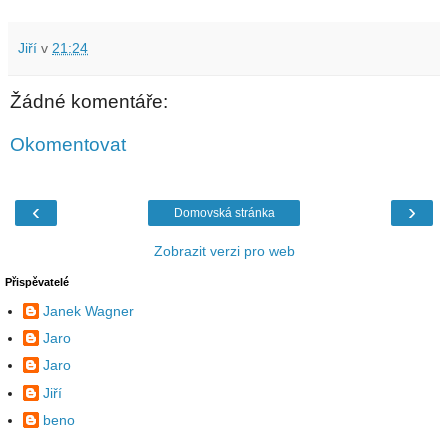
Jiří
v
21:24
Žádné komentáře:
Okomentovat
‹
›
Domovská stránka
Zobrazit verzi pro web
Přispěvatelé
Janek Wagner
Jaro
Jaro
Jiří
beno