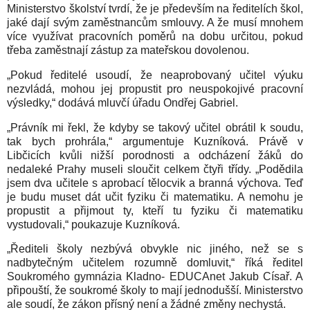
Ministerstvo školství tvrdí, že je především na ředitelích škol,
jaké dají svým zaměstnancům smlouvy. A že musí mnohem
více využívat pracovních poměrů na dobu určitou, pokud
třeba zaměstnají zástup za mateřskou dovolenou.
„Pokud ředitelé usoudí, že neaprobovaný učitel výuku
nezvládá, mohou jej propustit pro neuspokojivé pracovní
výsledky,“ dodává mluvčí úřadu Ondřej Gabriel.
„Právník mi řekl, že kdyby se takový učitel obrátil k soudu,
tak bych prohrála,“ argumentuje Kuzníková. Právě v
Libčicích kvůli nižší porodnosti a odcházení žáků do
nedaleké Prahy museli sloučit celkem čtyři třídy. „Podědila
jsem dva učitele s aprobací tělocvik a branná výchova. Teď
je budu muset dát učit fyziku či matematiku. A nemohu je
propustit a přijmout ty, kteří tu fyziku či matematiku
vystudovali,“ poukazuje Kuzníková.
„Řediteli školy nezbývá obvykle nic jiného, než se s
nadbytečným učitelem rozumně domluvit,“ říká ředitel
Soukromého gymnázia Kladno- EDUCAnet Jakub Císař. A
připouští, že soukromé školy to mají jednodušší. Ministerstvo
ale soudí, že zákon přísný není a žádné změny nechystá.