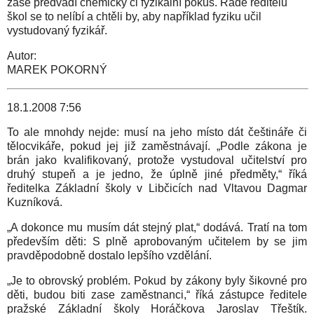
zase předvádí chemický či fyzikální pokus. Řadě ředitelů
škol se to nelíbí a chtěli by, aby například fyziku učil
vystudovaný fyzikář.
Autor:
MAREK POKORNÝ
18.1.2008 7:56
To ale mnohdy nejde: musí na jeho místo dát češtináře či
tělocvikáře, pokud jej již zaměstnávají. „Podle zákona je
brán jako kvalifikovaný, protože vystudoval učitelství pro
druhý stupeň a je jedno, že úplně jiné předměty,“ říká
ředitelka Základní školy v Libčicích nad Vltavou Dagmar
Kuzníková.
„A dokonce mu musím dát stejný plat,“ dodává. Tratí na tom
především děti: S plně aprobovaným učitelem by se jim
pravděpodobně dostalo lepšího vzdělání.
„Je to obrovský problém. Pokud by zákony byly šikovné pro
děti, budou biti zase zaměstnanci,“ říká zástupce ředitele
pražské Základní školy Horáčkova Jaroslav Třeštík.