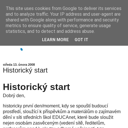
This site uses cookies from Google to deliver its services
and to analyze traffic. Your IP address and user-agent are
shared with Google along with performance and security
metrics to ensure quality of service, generate usage
statistics, and to detect and address abuse.
LEARN MORE
GOT IT
středa 13. února 2008
Historický start
Historický start
Dobrý den,
historicky první den/moment, kdy se spouští budoucí
prostředí, sloužící k příspěvkům a materiálům o zajímavém
dění v síti středních škol EDUCAnet, které bude sloužit
nejen osobám zasvěceným (vedení sítě, ředitelům,