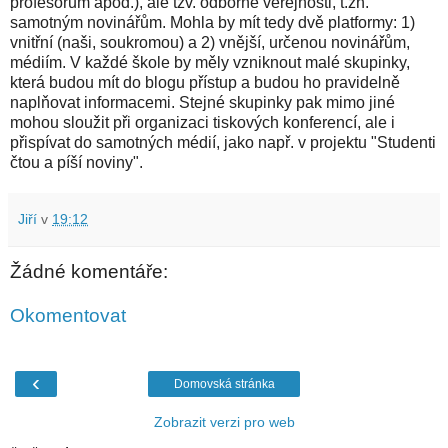
profesorům apod.), ale tzv. odborné veřejnosti, t.zn.
samotným novinářům. Mohla by mít tedy dvě platformy: 1)
vnitřní (naši, soukromou) a 2) vnější, určenou novinářům,
médiím. V každé škole by měly vzniknout malé skupinky,
která budou mít do blogu přístup a budou ho pravidelně
naplňovat informacemi. Stejné skupinky pak mimo jiné
mohou sloužit při organizaci tiskových konferencí, ale i
přispívat do samotných médií, jako např. v projektu "Studenti
čtou a píší noviny".
Jiří
v
19:12
Žádné komentáře:
Okomentovat
‹
Domovská stránka
Zobrazit verzi pro web