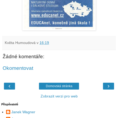
Květa Humoudová
v
16:19
Žádné komentáře:
Okomentovat
‹
›
Domovská stránka
Zobrazit verzi pro web
Přispěvatelé
Janek Wagner